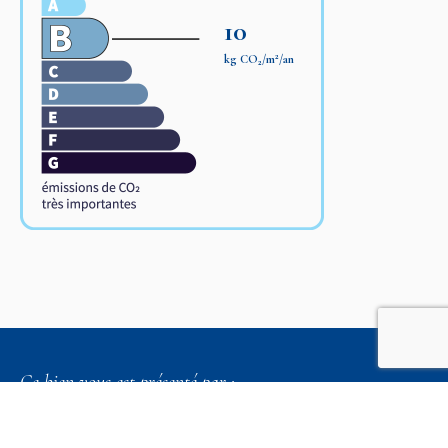
10
2
kg CO
/m
/an
2
Ce bien vous est présenté par :