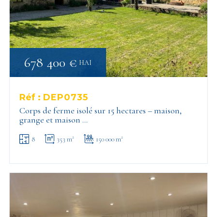
678 400 €
HAI
Réf :
DEP0735
Corps de ferme isolé sur 15 hectares – maison,
grange et maison …
8
353 m²
150 000 m²