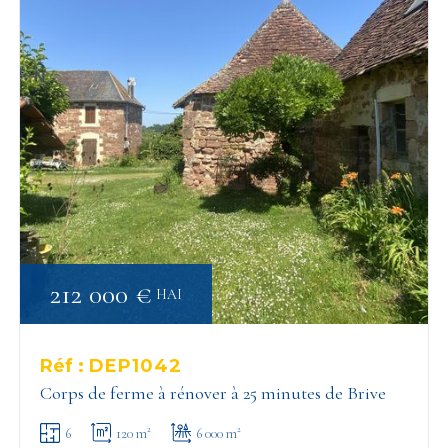
212 000 €
HAI
Réf :
DEP1042
Corps de ferme à rénover à 25 minutes de Brive
6
120 m²
6 000 m²