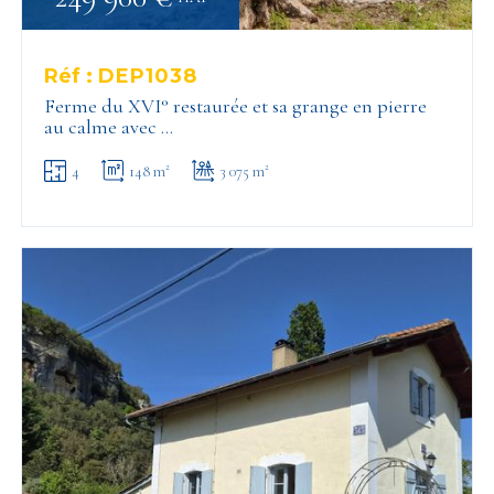
Réf :
DEP1038
Ferme du XVI° restaurée et sa grange en pierre
au calme avec …
4
148 m²
3 075 m²