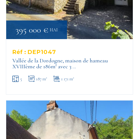
395 000 €
HAI
Réf :
DEP1047
Vallée de la Dordogne, maison de hameau
XVIIIème de 186m² avec 3 …
5
187 m²
1 171 m²