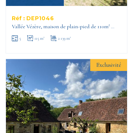
Réf :
DEP1046
Vallée Vézère, maison de plain-pied de 110m² …
5
115 m²
2 139 m²
Exclusivité