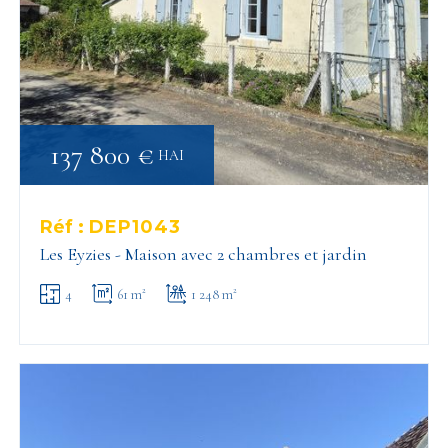
137 800 €
HAI
Réf :
DEP1043
Les Eyzies - Maison avec 2 chambres et jardin
4
61 m²
1 248 m²