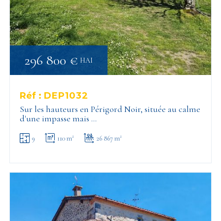
296 800 €
HAI
Réf :
DEP1032
Sur les hauteurs en Périgord Noir, située au calme
d'une impasse mais …
9
110 m²
26 867 m²