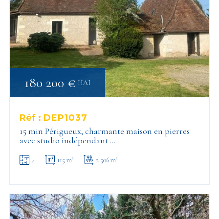
180 200 €
HAI
Réf :
DEP1037
15 min Périgueux, charmante maison en pierres
avec studio indépendant …
4
115 m²
2 506 m²