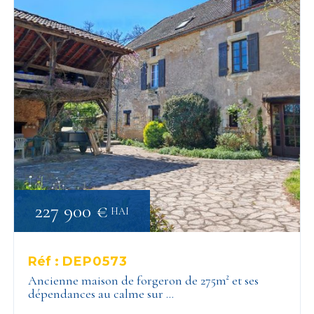
227 900 €
HAI
Réf :
DEP0573
Ancienne maison de forgeron de 275m² et ses
dépendances au calme sur …