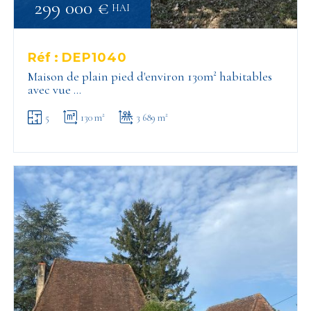
299 000 €
HAI
Réf :
DEP1040
Maison de plain pied d'environ 130m² habitables
avec vue …
5
130 m²
3 689 m²