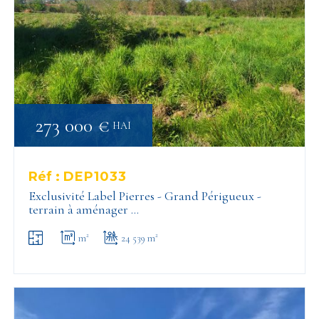
273 000 €
HAI
Réf :
DEP1033
Exclusivité Label Pierres - Grand Périgueux -
terrain à aménager …
m²
24 539 m²