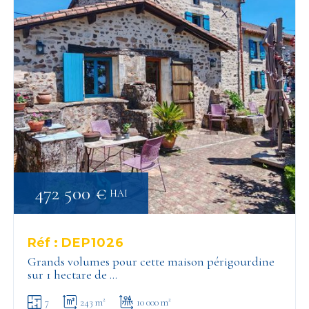
472 500 €
HAI
Réf :
DEP1026
Grands volumes pour cette maison périgourdine
sur 1 hectare de …
7
243 m²
10 000 m²