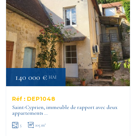
140 000 €
HAI
Réf :
DEP1048
Saint-Cyprien, immeuble de rapport avec deux
appartements …
5
105 m²