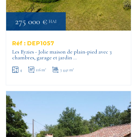
275 000 €
HAI
Réf :
DEP1057
Les Eyzies - Jolie maison de plain-pied avec 3
chambres, garage et jardin …
4
116 m²
3 441 m²