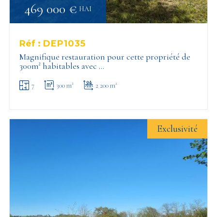
469 000 €
HAI
Réf :
DEP1035
Magnifique restauration pour cette propriété de
300m² habitables avec …
7
300 m²
2 200 m²
Exclusivité