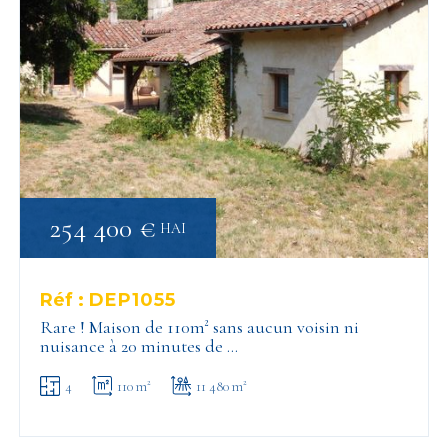
254 400 €
HAI
Réf :
DEP1055
Rare ! Maison de 110m² sans aucun voisin ni
nuisance à 20 minutes de …
4
110 m²
11 480 m²