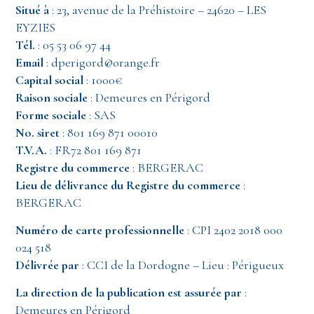
Situé à
: 23, avenue de la Préhistoire – 24620 – LES
EYZIES
Tél.
: 05 53 06 97 44
Email
: dperigord@orange.fr
Capital social
: 1000€
Raison sociale
: Demeures en Périgord
Forme sociale
: SAS
No. siret
: 801 169 871 00010
T.V.A.
: FR72 801 169 871
Registre du commerce
: BERGERAC
Lieu de délivrance du Registre du commerce
:
BERGERAC
Numéro de carte professionnelle
: CPI 2402 2018 000
024 518
Délivrée par
: CCI de la Dordogne – Lieu : Périgueux
La direction de la publication est assurée par
:
Demeures en Périgord