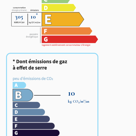
*
305
10
10
2
kg CO
/m
/an
2