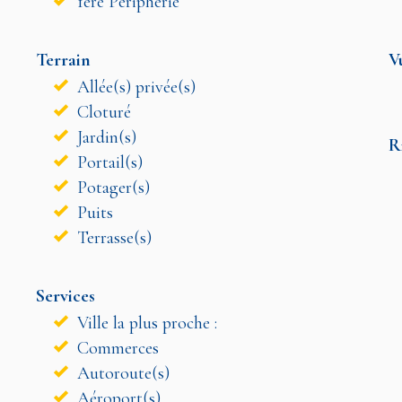
1ère Périphérie
Terrain
V
Allée(s) privée(s)
Cloturé
Jardin(s)
R
Portail(s)
Potager(s)
Puits
Terrasse(s)
Services
Ville la plus proche :
Commerces
Autoroute(s)
Aéroport(s)