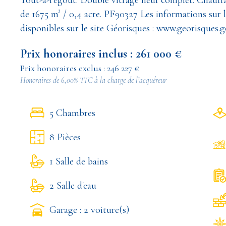
Tout-à-l'égout. Double vitrage neuf complet. Chauffag
de 1675 m² / 0,4 acre. PF90327 Les informations sur l
disponibles sur le site Géorisques : www.georisques.g
Prix honoraires inclus : 261 000 €
Prix honoraires exclus : 246 227 €
Honoraires de 6,00% TTC à la charge de l’acquéreur
5 Chambres
8 Pièces
1 Salle de bains
2 Salle d'eau
Garage : 2 voiture(s)