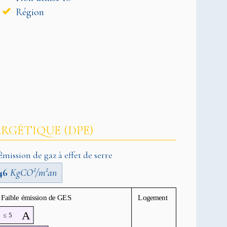
Région
RGÉTIQUE (DPE)
Émission de gaz à effet de serre
46
KgCO²/m²an