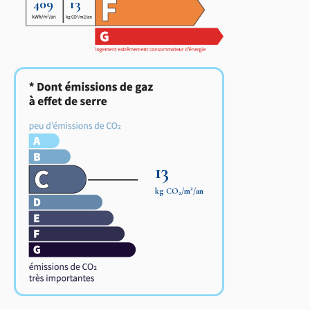
409
13
13
2
kg CO
/m
/an
2