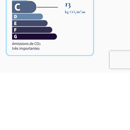
13
2
kg CO
/m
/an
2
Ce bien vous est présenté par :