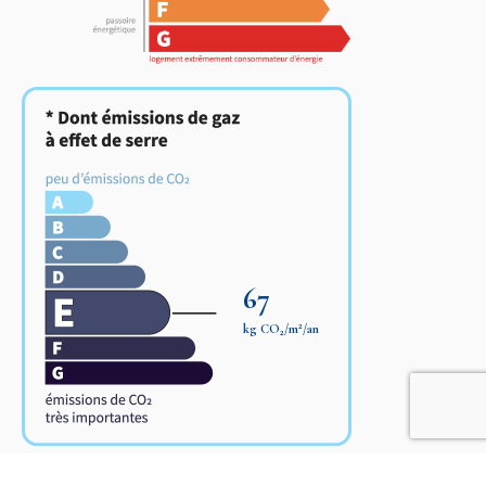
67
2
kg CO
/m
/an
2