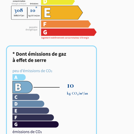
*
308
10
10
2
kg CO
/m
/an
2