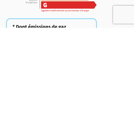
37
2
kg CO
/m
/an
2
Demeures en Périgord
Mme Perrine Bureau