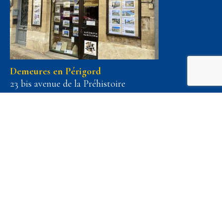
Demeures en Périgord
23 bis avenue de la Préhistoire
24620 Les Eyzies
Téléphone :
05 53 06 97 44
Voir nos honoraires
Pour recevoir de plus amples renseignements
concernant ce bien, il vous suffit de remplir vos
coordonnées ci-dessous :
Demeures en Périgord
Mme Perrine Bureau