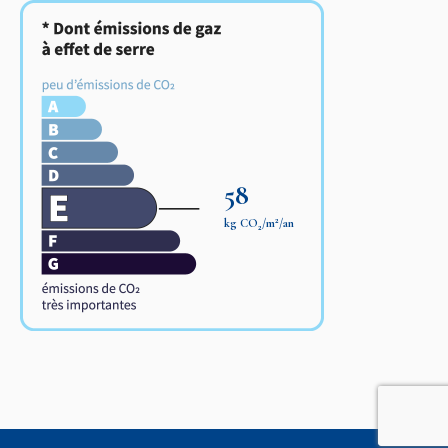
58
2
kg CO
/m
/an
2