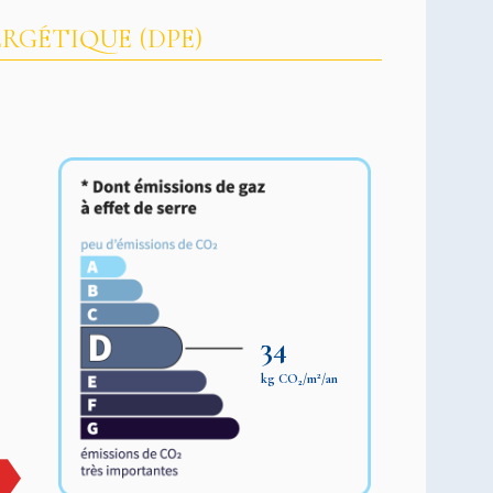
RGÉTIQUE (DPE)
34
2
kg CO
/m
/an
2