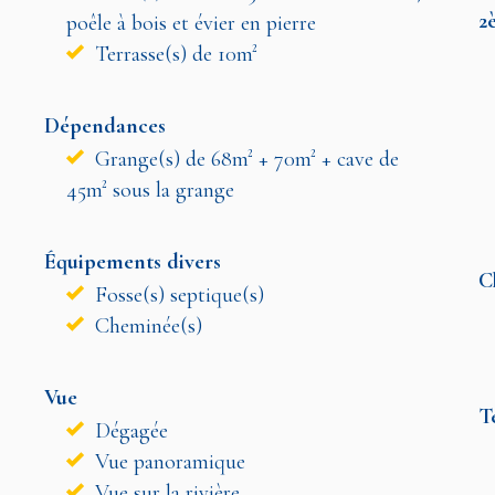
2
poêle à bois et évier en pierre
Terrasse(s) de 10m²
Dépendances
Grange(s) de 68m² + 70m² + cave de
45m² sous la grange
Équipements divers
C
Fosse(s) septique(s)
Cheminée(s)
Vue
T
Dégagée
Vue panoramique
Vue sur la rivière