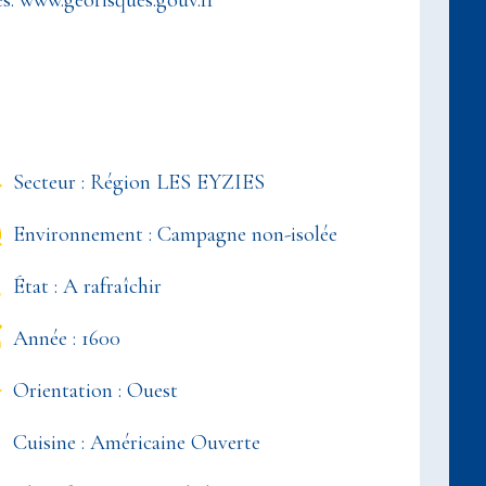
es: www.georisques.gouv.fr
Secteur : Région LES EYZIES
Environnement : Campagne non-isolée
État : A rafraîchir
Année : 1600
Orientation : Ouest
Cuisine : Américaine Ouverte