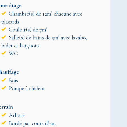
ème étage
Chambre(s) de 12m² chacune avec
placards
Couloir(s) de 7m²
Salle(s) de bains de 5m² avec lavabo,
bidet et baignoire
WC
hauffage
Bois
Pompe à chaleur
errain
Arboré
Bordé par cours d'eau