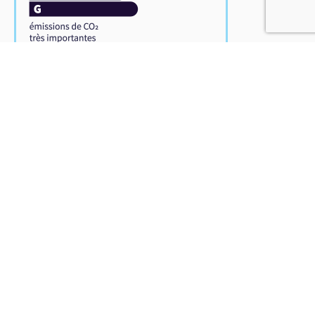
Ce bien vous est présenté par :
Demeures en Périgord
Mme Perrine Bureau