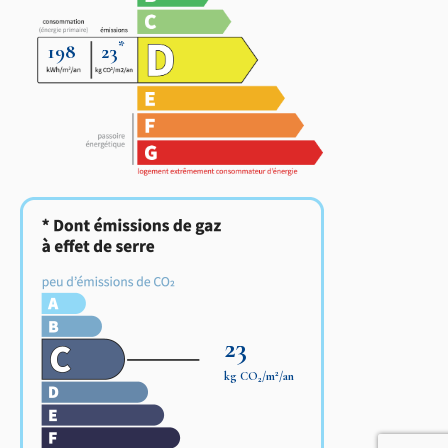
*
198
23
23
2
kg CO
/m
/an
2