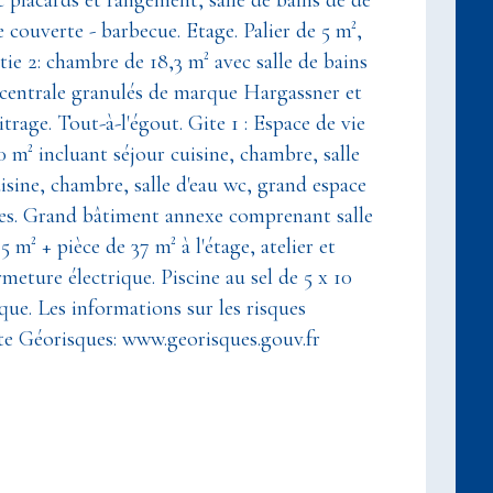
ec placards et rangement, salle de bains de de
 couverte - barbecue. Etage. Palier de 5 m²,
rtie 2: chambre de 18,3 m² avec salle de bains
 centrale granulés de marque Hargassner et
trage. Tout-à-l'égout. Gite 1 : Espace de vie
60 m² incluant séjour cuisine, chambre, salle
uisine, chambre, salle d'eau wc, grand espace
ites. Grand bâtiment annexe comprenant salle
 m² + pièce de 37 m² à l'étage, atelier et
meture électrique. Piscine au sel de 5 x 10
ique. Les informations sur les risques
ite Géorisques: www.georisques.gouv.fr