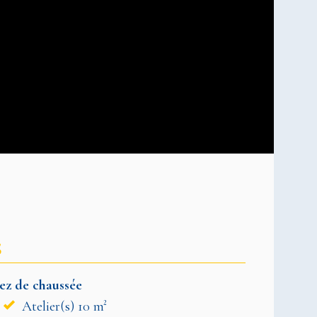
S
ez de chaussée
Atelier(s) 10 m²