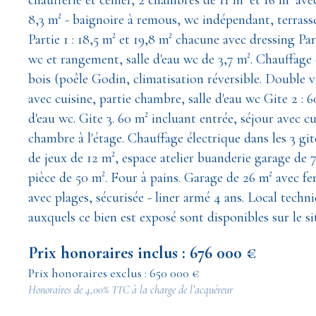
chaufferie et cellier, 2 chambres de 11 m² et 16 m² av
8,3 m² - baignoire à remous, wc indépendant, terrasse
Partie 1 : 18,5 m² et 19,8 m² chacune avec dressing Pa
wc et rangement, salle d'eau wc de 3,7 m². Chauffage
bois (poêle Godin, climatisation réversible. Double vi
avec cuisine, partie chambre, salle d'eau wc Gite 2 : 
d'eau wc. Gite 3. 60 m² incluant entrée, séjour avec c
chambre à l'étage. Chauffage électrique dans les 3 g
de jeux de 12 m², espace atelier buanderie garage de 75
pièce de 50 m². Four à pains. Garage de 26 m² avec fer
avec plages, sécurisée - liner armé 4 ans. Local techn
auxquels ce bien est exposé sont disponibles sur le s
Prix honoraires inclus : 676 000 €
Prix honoraires exclus : 650 000 €
Honoraires de 4,00% TTC à la charge de l’acquéreur