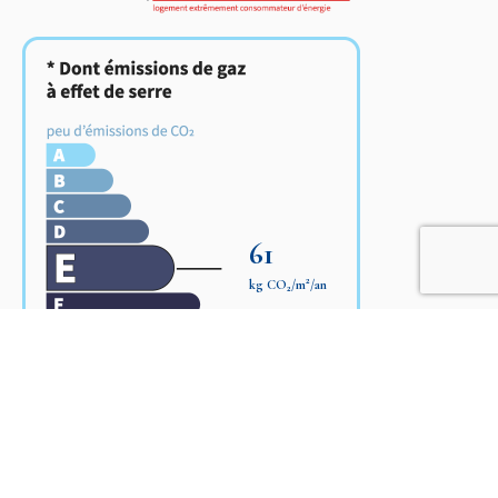
61
2
kg CO
/m
/an
2