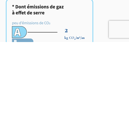
2
2
kg CO
/m
/an
2
Demeures en Périgord
Mme Perrine Bureau