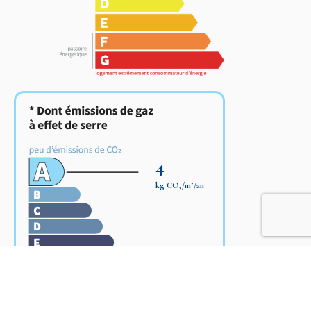
4
2
kg CO
/m
/an
2