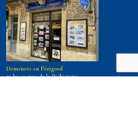
Demeures en Périgord
23 bis avenue de la Préhistoire
24620 Les Eyzies
Téléphone :
05 53 06 97 44
Voir nos honoraires
Pour recevoir de plus amples renseignements
concernant ce bien, il vous suffit de remplir vos
coordonnées ci-dessous :