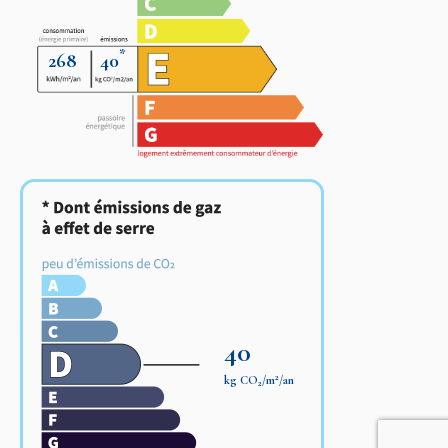
*
268
40
40
2
kg CO
/m
/an
2